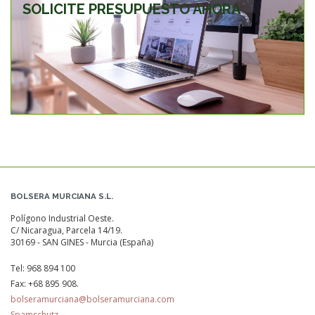
SOLICITE PRESUPUESTO AHORA
BOLSERA MURCIANA S.L.
Polígono Industrial Oeste.
C/ Nicaragua, Parcela 14/19.
30169 - SAN GINES - Murcia (España)
Tel:
968 894 100
Fax:
+68 895 908.
bolseramurciana@bolseramurciana.com
Spamschutz