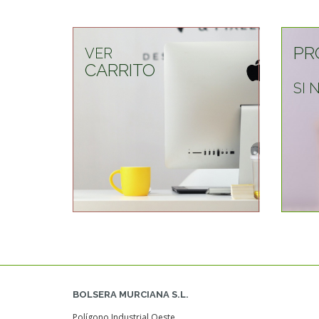
PR
VER
CARRITO
SI
BOLSERA MURCIANA S.L.
Polígono Industrial Oeste.