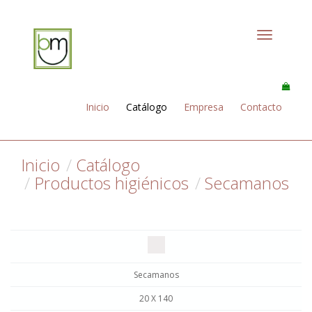
Toggle
navigation
Inicio
Catálogo
Empresa
Contacto
Inicio
Catálogo
Productos higiénicos
Secamanos
Secamanos
20 X 140