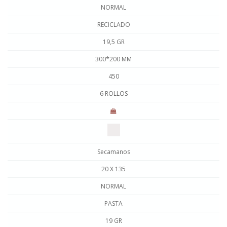
NORMAL
RECICLADO
19,5 GR
300*200 MM
450
6 ROLLOS
Secamanos
20 X 135
NORMAL
PASTA
19 GR