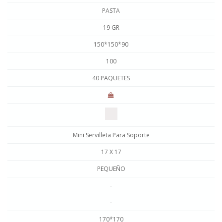
PASTA
19 GR
150*150*90
100
40 PAQUETES
Mini Servilleta Para Soporte
17 X 17
PEQUEÑO
-
-
170*170