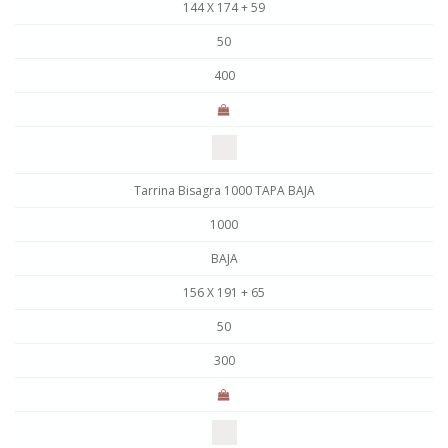
144 X 174 + 59
50
400
Tarrina Bisagra 1000 TAPA BAJA
1000
BAJA
156 X 191 + 65
50
300