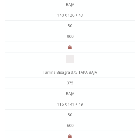
BAJA
140 X 126 + 43
50
900
Tarrina Bisagra 375 TAPA BAJA
375
BAJA
116 X 141 + 49
50
600