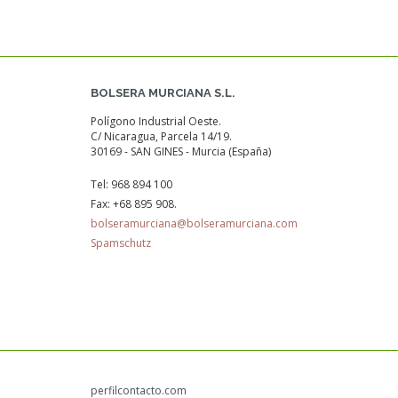
BOLSERA MURCIANA S.L.
Polígono Industrial Oeste.
C/ Nicaragua, Parcela 14/19.
30169 - SAN GINES - Murcia (España)
Tel:
968 894 100
Fax:
+68 895 908.
bolseramurciana@bolseramurciana.com
Spamschutz
perfilcontacto.com