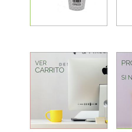
PR
VER
CARRITO
SI