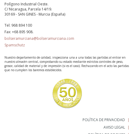
Polígono Industrial Oeste.
C/ Nicaragua, Parcela 14/19.
30169 - SAN GINES - Murcia (España)
Tel:
968 894 100
Fax:
+68 895 908.
bolseramurciana@bolseramurciana.com
Spamschutz
Nuestro departamento de calidad, inspecciona una a una todas las partidas al entrar en
nuestro almacén central, comprobando su estado mediante estrictos controles de peso,
grosor, calidad de material y de impresión (si es el caso); Rechazando en el acto las partidas
que no cumplen los baremos establecidos.
POLÍTICA DE PRIVACIDAD
AVISO LEGAL